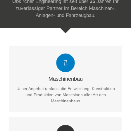
Obkircher Engineering ist seit über
25
Jahren Ihr
zuverlässiger Partner im Bereich Maschinen-,
Anlagen- und Fahrzeugbau.
Die klassische Ingenieurdisziplin
Je komplexer der Zusammenhang zwischen vielen
Einzelteilen und Elektronikkomponenten, desto besser.
Wir freuen uns auf Ihre Anfragen!
Maschinenbau
Unser Angebot umfasst die Entwicklung, Konstruktion
und Produktion von Maschinen aller Art des
Maschinenbaus
Das Orchester der Disziplinen im Konzert