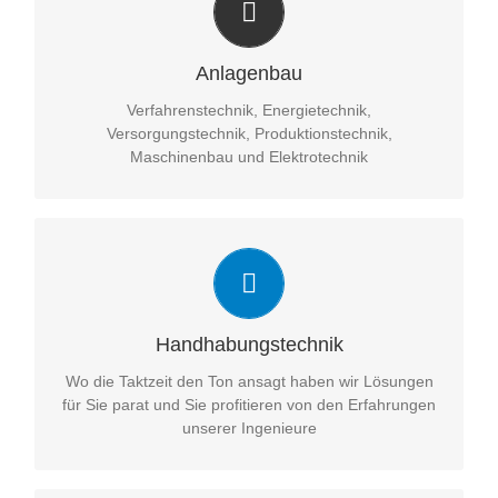
Hier kommen die verschiedensten Disziplinen in einem
Gesamtprozess zum Einsatz – wir haben die
Erfahrung und das Orchester zur Verfügung.
Anlagenbau
Verfahrenstechnik, Energietechnik,
Versorgungstechnik, Produktionstechnik,
Maschinenbau und Elektrotechnik
Die Bewegung macht den Schwung
In der Handhabungstechnik siegt eine Mischung aus
Taktzeit, Präzision und Wartungsfreundlichkeit – wir
mixen die richtige Mischung.
Handhabungstechnik
Wo die Taktzeit den Ton ansagt haben wir Lösungen
für Sie parat und Sie profitieren von den Erfahrungen
unserer Ingenieure