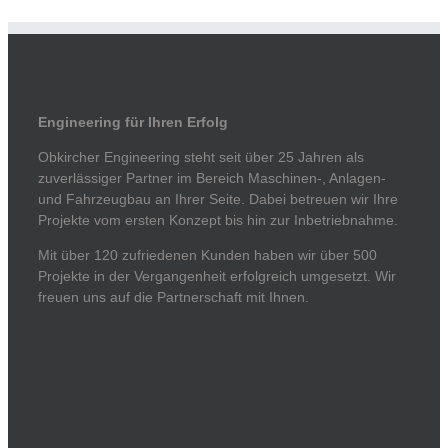
Engineering für Ihren Erfolg
Obkircher Engineering steht seit über 25 Jahren als
zuverlässiger Partner im Bereich Maschinen-, Anlagen-
und Fahrzeugbau an Ihrer Seite. Dabei betreuen wir Ihre
Projekte vom ersten Konzept bis hin zur Inbetriebnahme.
Mit über 120 zufriedenen Kunden haben wir über 500
Projekte in der Vergangenheit erfolgreich umgesetzt. Wir
freuen uns auf die Partnerschaft mit Ihnen.