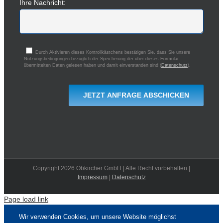
Ihre Nachricht:
Durch Aktivieren dieses Kontrollkästchens bestätigen Sie, dass Sie unsere
Nutzungsbedingungen bezüglich der Speicherung der über dieses Formular
übermittelten Daten gelesen haben und damit einverstanden sind (
Datenschutz
).
Copyright 2026 Obkircher GmbH | Alle Recht vorbehalten |
Impressum
|
Datenschutz
Page load link
Wir verwenden Cookies, um unsere Website möglichst