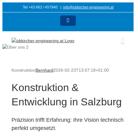
Zum
Tel +43 662 / 457940
|
info@obkircher-engineering.at
Inhalt
springen
E-
Mail
Konstruktion
Bernhard
2026-02-23T13:07:18+01:00
Konstruktion &
Entwicklung in Salzburg
Präzision trifft Erfahrung: Ihre Vision technisch
perfekt umgesetzt.